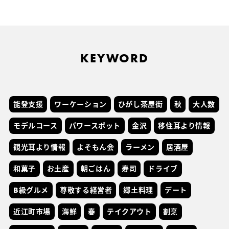
KEYWORD
能登支援
ワーケーション
ひがし茶屋街
秋
大人数
モデルコース
パワースポット
金沢
移住耳より情報
観光耳より情報
よそもん会
ラーメン
居酒屋
和菓子
お土産
朝ごはん
寿司
ドライブ
B級グルメ
尊敬する経営者
郷土料理
デート
近江町市場
海鮮
春
テイクアウト
割烹