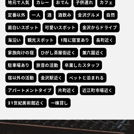
地元で人気
カレー
おでん
子供連れ
カフェ
定番以外
一人
酒
酒飲み
金沢グルメ
自然
面白いスポット
可愛いスポット
金沢からドライブ
海沿い
観光スポット
1階に寝室あり
長町近く
家族向けの宿
ひがし茶屋街近く
兼六園近く
駐車場あり
旅音の活動
卒業したスタッフ
宿以外の活動
金沢駅近く
ペットと泊まれる
アパートメントタイプ
片町近く
近江町市場近く
21世紀美術館近く
一棟貸し